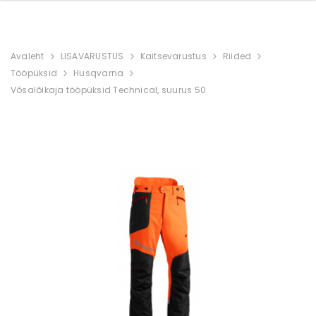
Avaleht
LISAVARUSTUS
Kaitsevarustus
Riided
Tööpüksid
Husqvarna
Võsalõikaja tööpüksid Technical, suurus 50