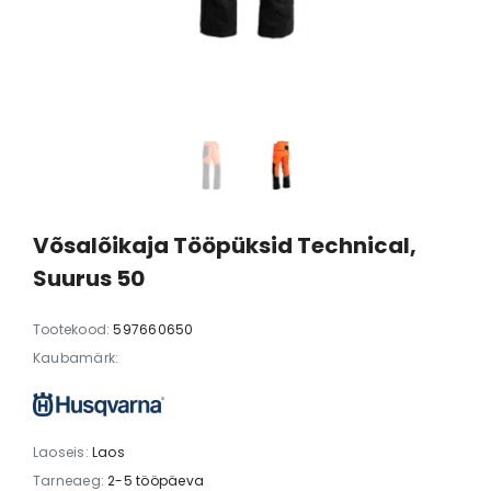
er® 305
Husqvarna Automower® 305E
Husqvarna Auto
NERA
Mark II
00 €
1699,00 €
1449,00 €
1549,00 €
12
Võsalõikaja Tööpüksid Technical,
Suurus 50
Tootekood:
597660650
Kaubamärk:
Laoseis:
Laos
Tarneaeg:
2-5 tööpäeva