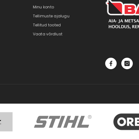
Minu konto
Tellimuste ajalugu
Tellitud tooted
Vaata võrdlust