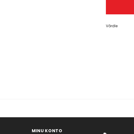
er® 310
,00 €
Võrdle
MINU KONTO