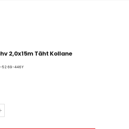
hv 2,0x15m Täht Kollane
1-52 69-446Y