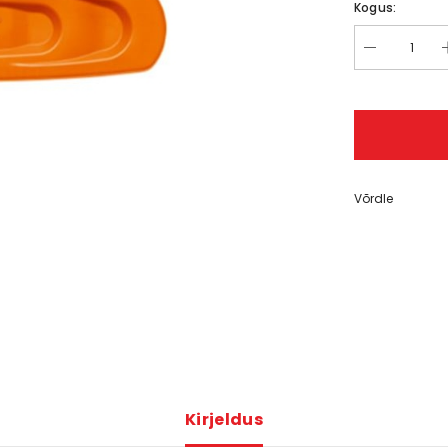
Kogus:
er® 310
,00 €
Võrdle
Kirjeldus