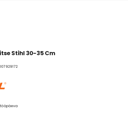
itse Stihl 30-35 Cm
007929172
 tööpäeva