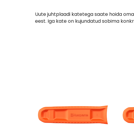
Uute juhtplaadi katetega saate hoida oma k
eest. Iga kate on kujundatud sobima konkr