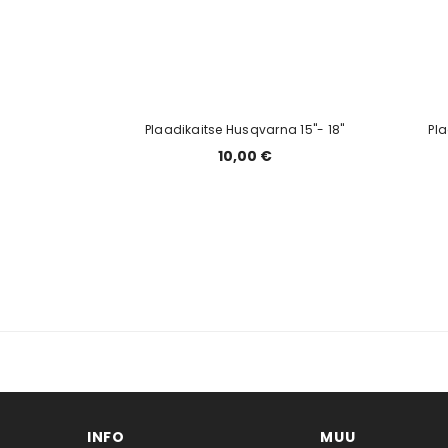
Plaadikaitse Husqvarna 15"- 18"
Pla
10,00 €
INFO
MUU