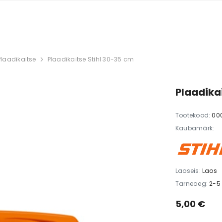
Plaadikaitse
Plaadikaitse Stihl 30-35 cm
Plaadika
Tootekood:
00
Kaubamärk:
Laoseis:
Laos
Tarneaeg:
2-5
5,00 €