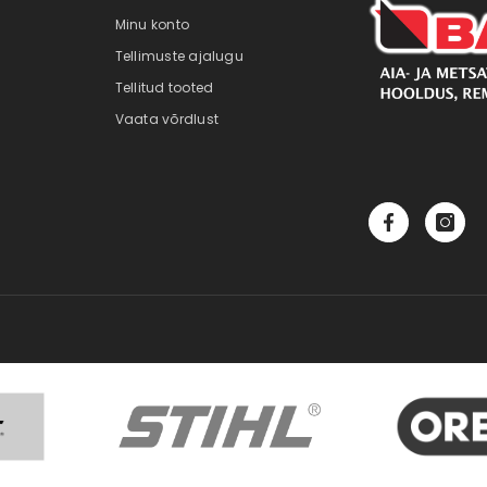
Minu konto
Tellimuste ajalugu
Tellitud tooted
Vaata võrdlust