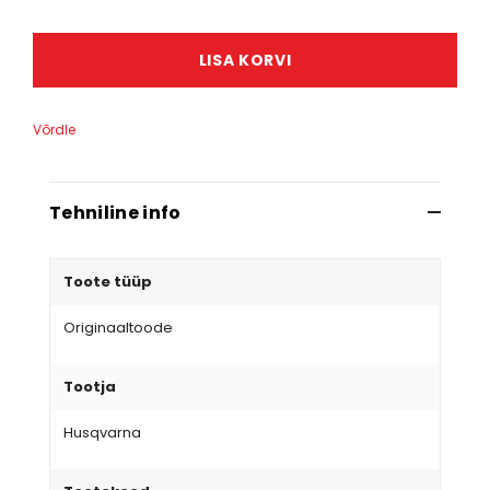
LISA KORVI
Võrdle
Tehniline info
Toote tüüp
Originaaltoode
Tootja
Husqvarna