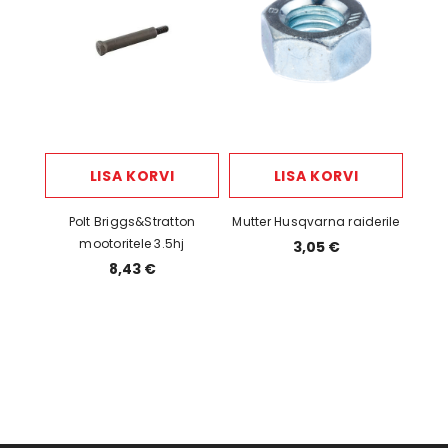
LISA KORVI
LISA KORVI
Polt Briggs&Stratton
Mutter Husqvarna raiderile
mootoritele 3.5hj
3,05 €
8,43 €