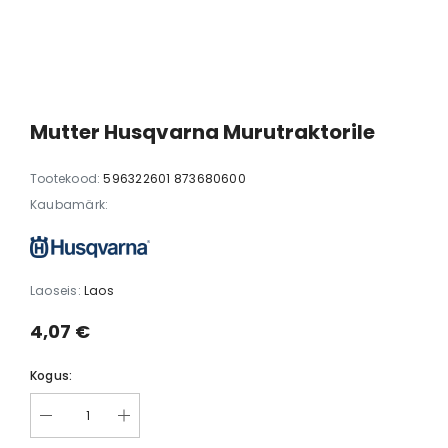
er® 305
Husqvarna Automower® 305E
Husqvarna Auto
NERA
Mark II
00 €
1699,00 €
1449,00 €
1549,00 €
12
Mutter Husqvarna Murutraktorile
Tootekood:
596322601 873680600
Kaubamärk:
Laoseis:
Laos
4,07 €
Kogus: