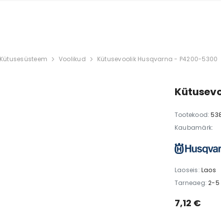
Kütusesüsteem
Voolikud
Kütusevoolik Husqvarna - P4200-5300
Kütusevo
Tootekood:
53
Kaubamärk:
Laoseis:
Laos
Tarneaeg:
2-5
7,12 €