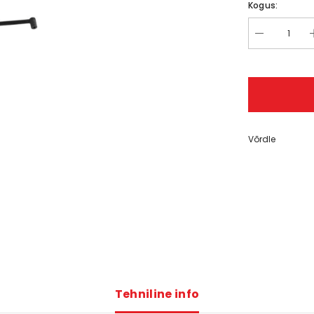
Kogus:
er® 310
,00 €
Võrdle
Tehniline info