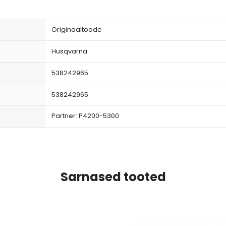
Originaaltoode
Husqvarna
538242965
538242965
Partner: P4200-5300
Sarnased tooted