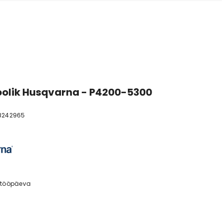
olik Husqvarna - P4200-5300
8242965
 tööpäeva