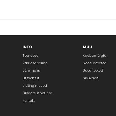
INFO
MUU
Teenused
Kaubamärgid
Varuosapäring
Soodustooted
Järelmaks
Uued tooted
Ettevõttest
Sisukaart
Üldtingimused
Privaatsuspoliitika
Kontakt