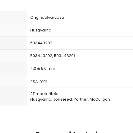
Originaalvaruosa
Husqvarna
503443202
503443202, 503443201
4,0 & 5,0 mm
40,5 mm
2T mootoritele
Husqvarna, Jonsered, Partner, McCulloch