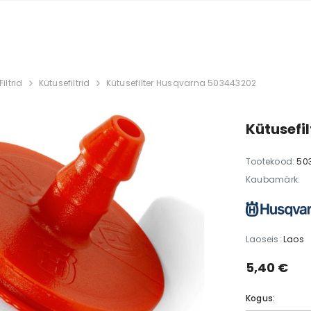
Filtrid
Kütusefiltrid
Kütusefilter Husqvarna 503443202
Kütusefi
Tootekood:
50
Kaubamärk:
Laoseis:
Laos
5,40 €
Kogus: