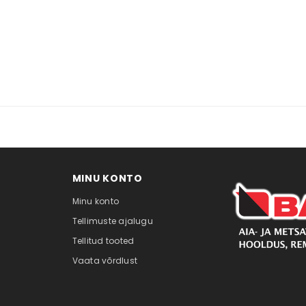
MINU KONTO
Minu konto
Tellimuste ajalugu
Tellitud tooted
Vaata võrdlust