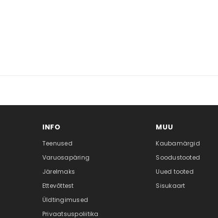
INFO
MUU
Teenused
Kaubamärgid
Varuosapäring
Soodustooted
Järelmaks
Uued tooted
Ettevõttest
Sisukaart
Üldtingimused
Privaatsuspoliitika