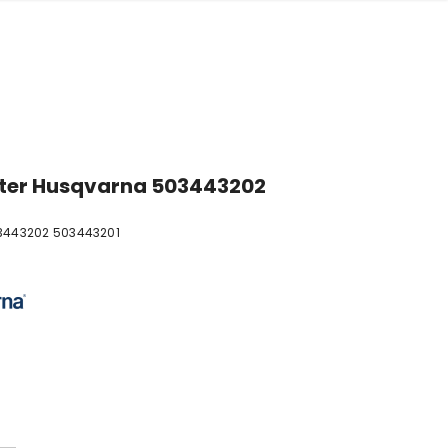
lter Husqvarna 503443202
3443202 503443201