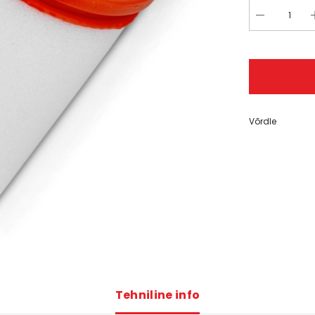
er® 310
,00 €
Võrdle
Tehniline info