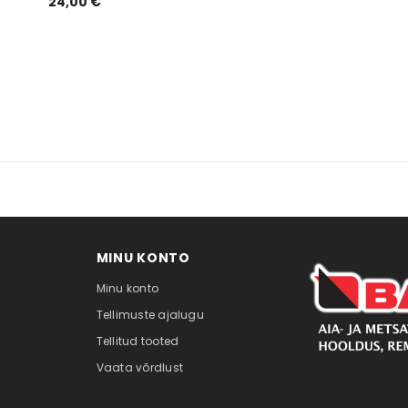
24,00 €
MINU KONTO
Minu konto
Tellimuste ajalugu
Tellitud tooted
Vaata võrdlust