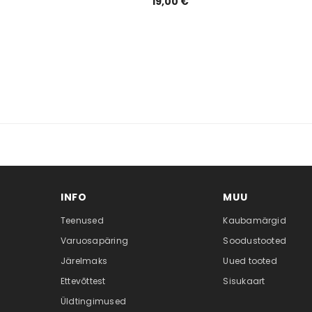
19,00 €
INFO
MUU
Teenused
Kaubamärgid
Varuosapäring
Soodustooted
Järelmaks
Uued tooted
Ettevõttest
Sisukaart
Üldtingimused