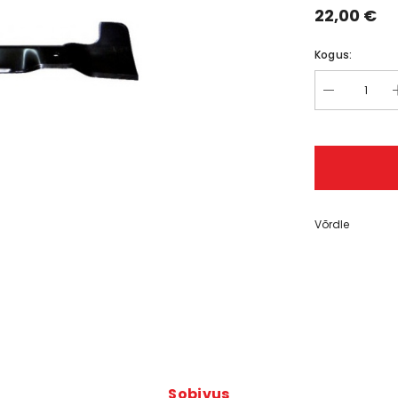
22,00 €
er® 310
Kogus:
,00 €
Võrdle
Sobivus