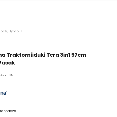
loch, Flymo
a Traktorniiduki Tera 3in1 97cm
 Vasak
2427984
 tööpäeva