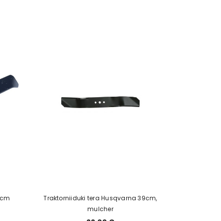
03cm
Traktorniiduki tera Husqvarna 39cm,
mulcher