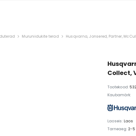
iduterad
Muruniidukite terad
Husqvarna, Jonsered, Partner, McCul
Husqvarn
Collect,
Tootekood:
53
Kaubamärk:
Laoseis:
Laos
Tarneaeg:
2-5