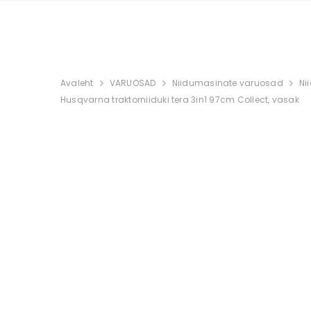
Avaleht
VARUOSAD
Niidumasinate varuosad
Ni
Husqvarna traktorniiduki tera 3in1 97cm Collect, vasak