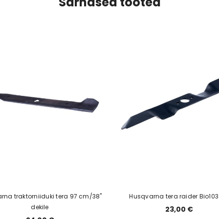
Sarnased tooted
na traktorniiduki tera 97 cm/38"
Husqvarna tera raider Bio1
dekile
23,00 €