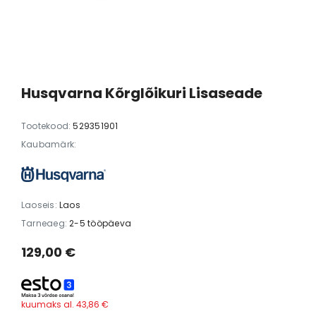
er® 305
Husqvarna Automower® 305E
Husqvarna Auto
NERA
Mark II
00 €
1699,00 €
1449,00 €
1549,00 €
12
Husqvarna Kõrglõikuri Lisaseade
Tootekood:
529351901
Kaubamärk:
Laoseis:
Laos
Tarneaeg:
2-5 tööpäeva
129,00 €
kuumaks al.
43,86 €