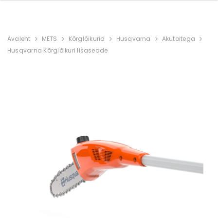
Avaleht
METS
Kõrglõikurid
Husqvarna
Akutoitega
Husqvarna Kõrglõikuri lisaseade