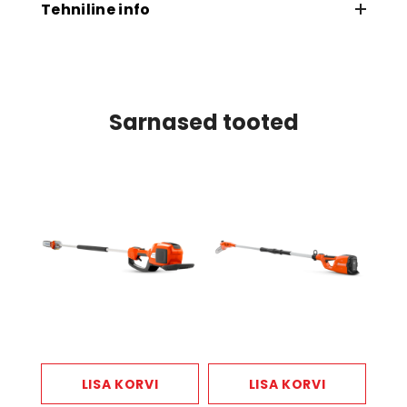
Tehniline info
Juhtplaadi pikkus
10 tolli
Soovitatav juhtplaadi pikkus, min–max
Sarnased tooted
10-12 tolli
Keti tüüp
H00
Ketisamm
1/4"
Kaal
2.141 kg
LISA KORVI
LISA KORVI