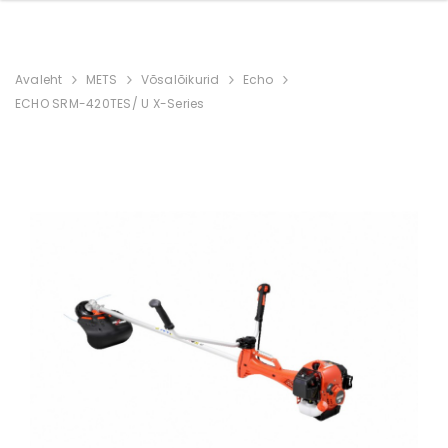
Avaleht
METS
Võsalõikurid
Echo
ECHO SRM-420TES/ U X-Series