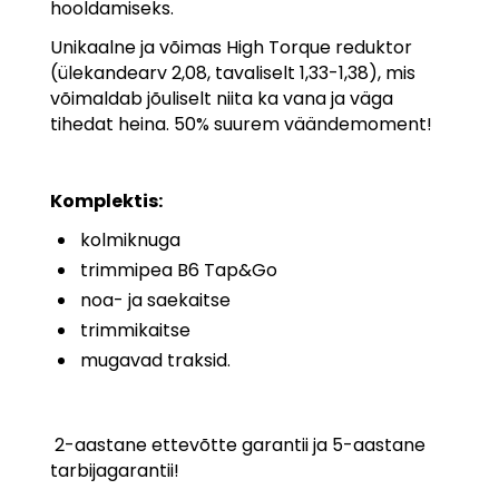
hooldamiseks.
Unikaalne ja võimas High Torque reduktor
(ülekandearv 2,08, tavaliselt 1,33-1,38), mis
võimaldab jõuliselt niita ka vana ja väga
tihedat heina. 50% suurem väändemoment!
Komplektis:
kolmiknuga
trimmipea B6 Tap&Go
noa- ja saekaitse
trimmikaitse
mugavad traksid.
2-aastane ettevõtte garantii ja 5-aastane
tarbijagarantii!