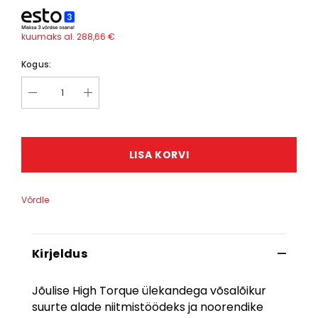
kuumaks al.
288,66 €
Kogus:
LISA KORVI
Võrdle
Kirjeldus
Jõulise High Torque ülekandega võsalõikur
suurte alade niitmistöödeks ja noorendike