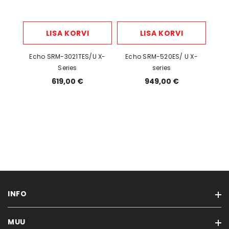
LISA KORVI
LISA KORVI
Echo SRM-3021TES/U X-
Echo SRM-520ES/ U X-
Series
series
619,00 €
949,00 €
INFO
MUU
Teenused