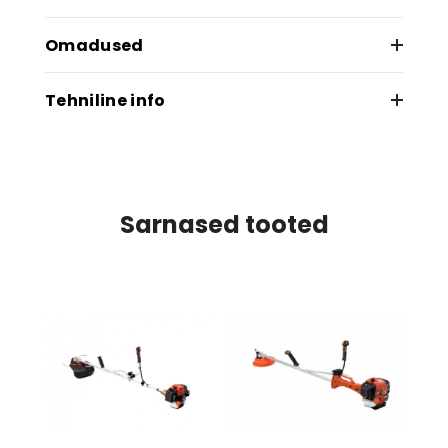
Omadused
Magneesiumsulamist karter
Tehniline info
ES-Start kergkäivitus
Silindri kubatuur
Kütuse eeltäitepump
41.5 см³
C.D.I digitaalne süütesüsteem
Sarnased tooted
Võimsus
Efektiivne antivibratsioonisüsteem
1.78 kW
Tõhus kaheastmeline õhufiltrisüsteem
8 mm veovõll
Kaal
Ülekandearv 2,08 ( jõulise ülekandega
8.7 kg
High Torque reduktor)