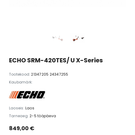
er® 305
Husqvarna Automower® 305E
Husqvarna Auto
NERA
Mark II
00 €
1699,00 €
1449,00 €
1549,00 €
12
ECHO SRM-420TES/ U X-Series
Tootekood:
21347205 24347255
Kaubamärk:
Laoseis:
Laos
Tarneaeg:
2-5 tööpäeva
849,00 €